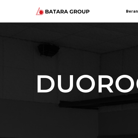
Bera
DUOROC