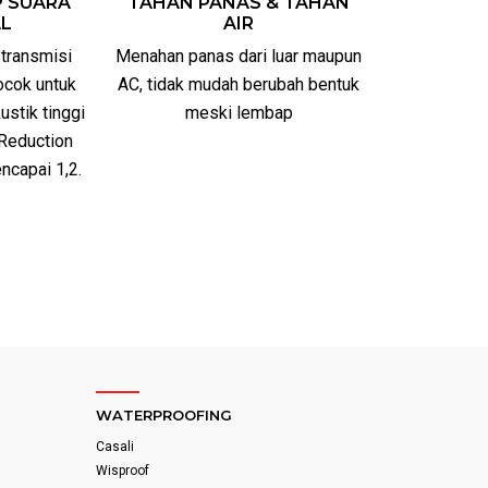
P SUARA
TAHAN PANAS & TAHAN
AL
AIR
 transmisi
Menahan panas dari luar maupun
cocok untuk
AC, tidak mudah berubah bentuk
ustik tinggi
meski lembap
 Reduction
ncapai 1,2.
WATERPROOFING
Casali
Wisproof