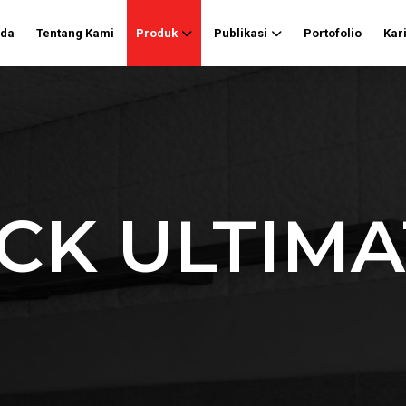
nda
Tentang Kami
Produk
Publikasi
Portofolio
Kar
K ULTIMA