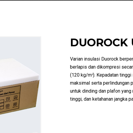
DUOROCK 
Varian insulasi Duorock berper
berlapis dan dikompresi secar
(120 kg/m
). Kepadatan tingg
³
maksimal serta perlindungan p
untuk dinding dan plafon yan
tinggi, dan ketahanan jangka pa