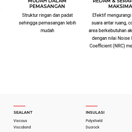
MUDAH DALAM
REDAM & SERA
PEMASANGAN
MAKSIM
Struktur ringan dan padat
Efektif mengurangi
sehingga pemasangan lebih
suara antar ruang, 
mudah
area berkebutuhan ak
dengan nilai Noise
Coefficient (NRC) me
SEALANT
INSULASI
Viscous
Polyshield
Viscobond
Duorock