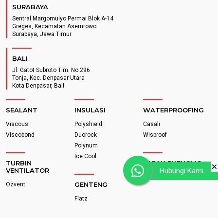
SURABAYA
Sentral Margomulyo Permai Blok A-14
Greges, Kecamatan Asemrowo
Surabaya, Jawa Timur
BALI
Jl. Gatot Subroto Tim. No.296
Tonja, Kec. Denpasar Utara
Kota Denpasar, Bali
SEALANT
INSULASI
WATERPROOFING
Viscous
Polyshield
Casali
Viscobond
Duorock
Wisproof
Polynum
Ice Cool
TURBIN
PAPAN PHENOLIC
Hubungi Kami
VENTILATOR
Smartcubic
GENTENG
Ozvent
Flatz